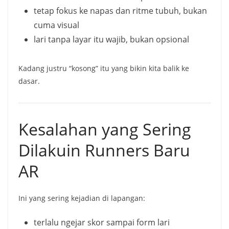
tetap fokus ke napas dan ritme tubuh, bukan
cuma visual
lari tanpa layar itu wajib, bukan opsional
Kadang justru “kosong” itu yang bikin kita balik ke
dasar.
Kesalahan yang Sering
Dilakuin Runners Baru
AR
Ini yang sering kejadian di lapangan:
terlalu ngejar skor sampai form lari