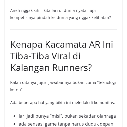
Aneh nggak sih… kita lari di dunia nyata, tapi
kompetisinya pindah ke dunia yang nggak kelihatan?
Kenapa Kacamata AR Ini
Tiba-Tiba Viral di
Kalangan Runners?
Kalau ditanya jujur, jawabannya bukan cuma “teknologi
keren”.
Ada beberapa hal yang bikin ini meledak di komunitas:
lari jadi punya “misi”, bukan sekadar olahraga
ada sensasi game tanpa harus duduk depan