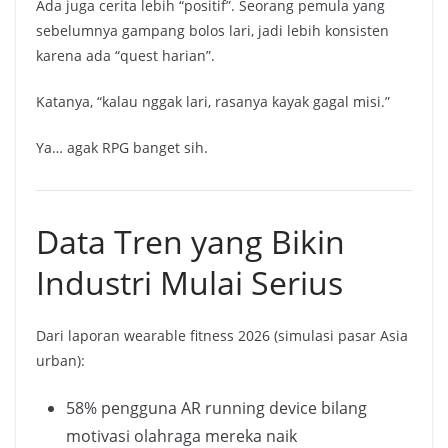
Ada juga cerita lebih “positif”. Seorang pemula yang
sebelumnya gampang bolos lari, jadi lebih konsisten
karena ada “quest harian”.
Katanya, “kalau nggak lari, rasanya kayak gagal misi.”
Ya… agak RPG banget sih.
Data Tren yang Bikin
Industri Mulai Serius
Dari laporan wearable fitness 2026 (simulasi pasar Asia
urban):
58% pengguna AR running device bilang
motivasi olahraga mereka naik