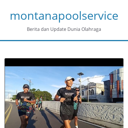
Skip
montanapoolservice
to
content
Berita dan Update Dunia Olahraga