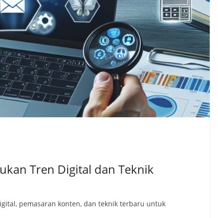
ukan Tren Digital dan Teknik
gital, pemasaran konten, dan teknik terbaru untuk