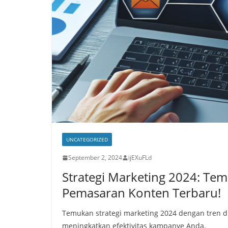
UNCATEGORIZED
September 2, 2024
ijEXuFLd
Strategi Marketing 2024: Tem
Pemasaran Konten Terbaru!
Temukan strategi marketing 2024 dengan tren di
meningkatkan efektivitas kampanye Anda.