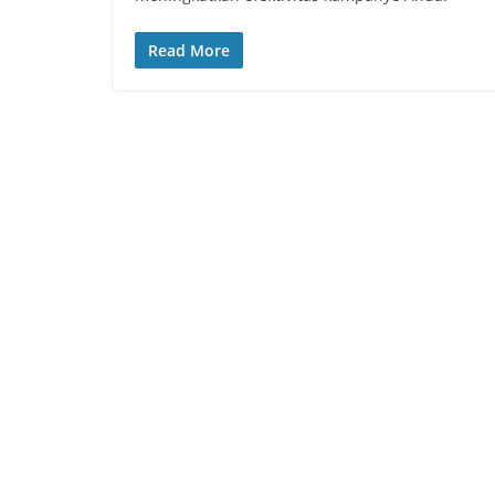
Read More