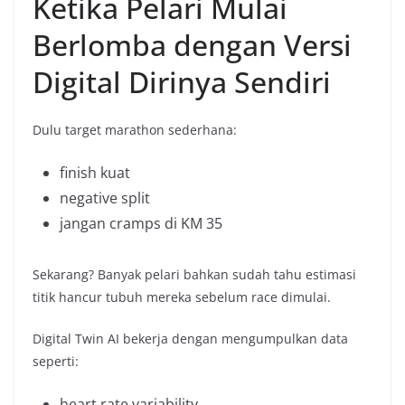
Ketika Pelari Mulai
Berlomba dengan Versi
Digital Dirinya Sendiri
Dulu target marathon sederhana:
finish kuat
negative split
jangan cramps di KM 35
Sekarang? Banyak pelari bahkan sudah tahu estimasi
titik hancur tubuh mereka sebelum race dimulai.
Digital Twin AI bekerja dengan mengumpulkan data
seperti:
heart rate variability