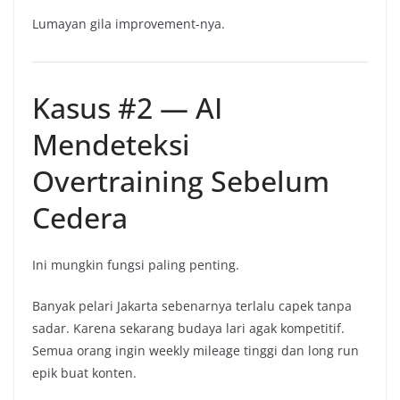
Lumayan gila improvement-nya.
Kasus #2 — AI
Mendeteksi
Overtraining Sebelum
Cedera
Ini mungkin fungsi paling penting.
Banyak pelari Jakarta sebenarnya terlalu capek tanpa
sadar. Karena sekarang budaya lari agak kompetitif.
Semua orang ingin weekly mileage tinggi dan long run
epik buat konten.