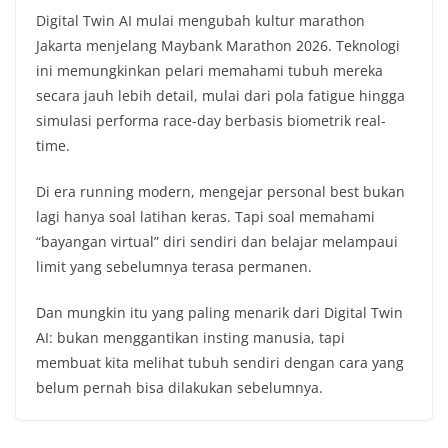
Digital Twin AI mulai mengubah kultur marathon
Jakarta menjelang Maybank Marathon 2026. Teknologi
ini memungkinkan pelari memahami tubuh mereka
secara jauh lebih detail, mulai dari pola fatigue hingga
simulasi performa race-day berbasis biometrik real-
time.
Di era running modern, mengejar personal best bukan
lagi hanya soal latihan keras. Tapi soal memahami
“bayangan virtual” diri sendiri dan belajar melampaui
limit yang sebelumnya terasa permanen.
Dan mungkin itu yang paling menarik dari Digital Twin
AI: bukan menggantikan insting manusia, tapi
membuat kita melihat tubuh sendiri dengan cara yang
belum pernah bisa dilakukan sebelumnya.