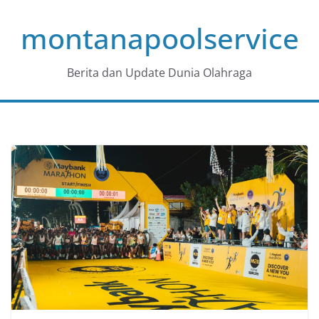
Skip
montanapoolservice
to
content
Berita dan Update Dunia Olahraga