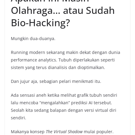
Olahraga… atau Sudah
Bio-Hacking?
Mungkin dua-duanya.
Running modern sekarang makin dekat dengan dunia
performance analytics. Tubuh diperlakukan seperti
sistem yang terus dianalisis dan dioptimalkan.
Dan jujur aja, sebagian pelari menikmati itu.
Ada sensasi aneh ketika melihat grafik tubuh sendiri
lalu mencoba “mengalahkan” prediksi AI tersebut.
Seolah kita sedang balapan dengan versi virtual diri
sendiri.
Makanya konsep
The Virtual Shadow
mulai populer.