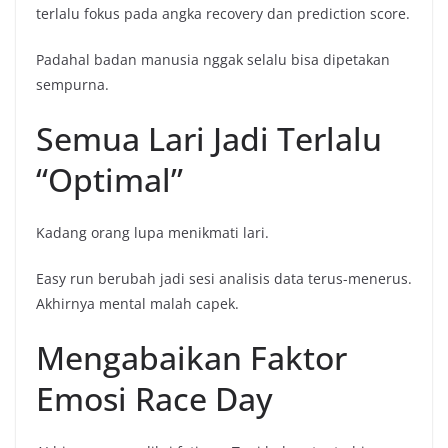
terlalu fokus pada angka recovery dan prediction score.
Padahal badan manusia nggak selalu bisa dipetakan
sempurna.
Semua Lari Jadi Terlalu
“Optimal”
Kadang orang lupa menikmati lari.
Easy run berubah jadi sesi analisis data terus-menerus.
Akhirnya mental malah capek.
Mengabaikan Faktor
Emosi Race Day