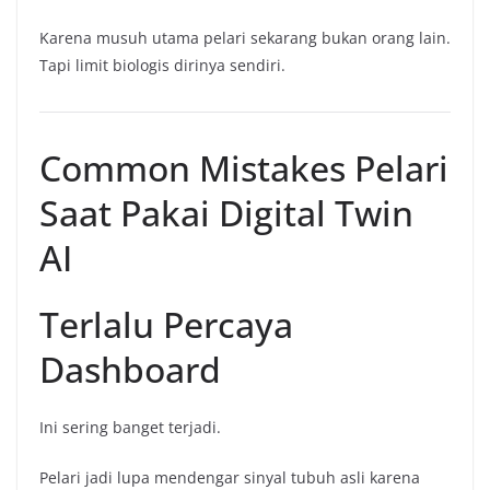
Karena musuh utama pelari sekarang bukan orang lain.
Tapi limit biologis dirinya sendiri.
Common Mistakes Pelari
Saat Pakai Digital Twin
AI
Terlalu Percaya
Dashboard
Ini sering banget terjadi.
Pelari jadi lupa mendengar sinyal tubuh asli karena