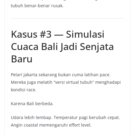
tubuh benar-benar rusak.
Kasus #3 — Simulasi
Cuaca Bali Jadi Senjata
Baru
Pelari Jakarta sekarang bukan cuma latihan pace.
Mereka juga melatih “versi virtual tubuh” menghadapi
kondisi race.
Karena Bali berbeda.
Udara lebih lembap. Temperatur pagi berubah cepat.
Angin coastal memengaruhi effort level.