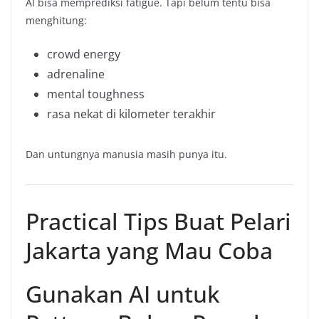
AI bisa memprediksi fatigue. Tapi belum tentu bisa
menghitung:
crowd energy
adrenaline
mental toughness
rasa nekat di kilometer terakhir
Dan untungnya manusia masih punya itu.
Practical Tips Buat Pelari
Jakarta yang Mau Coba
Gunakan AI untuk