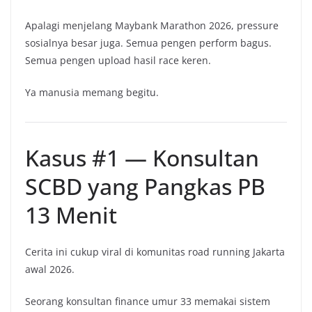
Apalagi menjelang Maybank Marathon 2026, pressure
sosialnya besar juga. Semua pengen perform bagus.
Semua pengen upload hasil race keren.
Ya manusia memang begitu.
Kasus #1 — Konsultan
SCBD yang Pangkas PB
13 Menit
Cerita ini cukup viral di komunitas road running Jakarta
awal 2026.
Seorang konsultan finance umur 33 memakai sistem